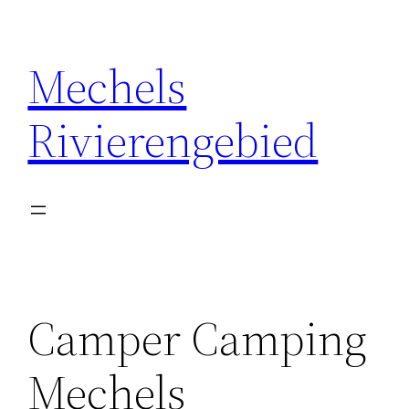
Ga
naar
Mechels
de
inhoud
Rivierengebied
Camper Camping
Mechels